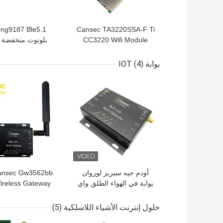
Cansec TA3220SSA-F Ti
CC3220 Wifi Module
بلوتوث منخفضة ا
Home Automation
استهلاك منخفض ل
Costicve Rf Wifi Modules
بوابة IOT
(4)
190M Long Range for
افضل سعر
افضل سعر
IoT
أودم جيه سيريز لوروان
nsec Gw3562bb
بوابة في الهواء الطلق واي
ireless Gateway
فاي بلوتوث 4G
5g Ble Wifi 180m
حلول إنترنت الأشياء اللاسلكية
(5)
افضل سعر
افضل سعر