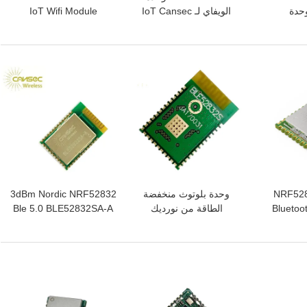
Wifi Mo وحدة
الويفاي لـ IoT Cansec
IoT Wifi Module
Tra اللاسلكية
وحدة استقبال لـ IoT و
TA3235SSA-C Rf
شاشة تحكم PCB الهوائي
Wireless Module
TA3235SA-C
افضل سعر
افضل سعر
ا هرتز NRF52832
وحدة بلوتوث منخفضة
3dBm Nordic NRF52832
Bluetoo
الطاقة من نورديك
Ble 5.0 BLE52832SA-A
+ Mes
NRF52832-QFAA
خيط آمن ومحمي وقت
BL
BLE52832SA-A
التشغيل
افضل سعر
افضل سعر