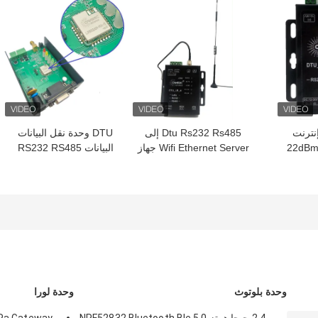
نترنت
Dtu Rs232 Rs485 إلى
DTU وحدة نقل البيانات
لأشياء اللاسلكية 22dBm
Wifi Ethernet Server جهاز
البيانات RS232 RS485
LoRa اللاسلكي الإرسال
منفذ سلسلة بروتوكول
والمستقبل ST
الاتصال LoRa المنتج
STM32WLE5J8I6
المخصص
وحدة بلوتوث
وحدة لورا