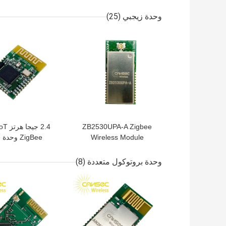
GHz 434M CE
Cansec AN1312HA-E
وحدة زيجبي
(25)
افضل سعر
افضل سعر
ZB2530UPA-A Zigbee
Wireless Module
ZigBee وحد
CC2530 مع مضخم الطاقة
ec ZB2530SA-A
وحدة بروتوكول متعددة
(8)
افضل سعر
افضل سعر