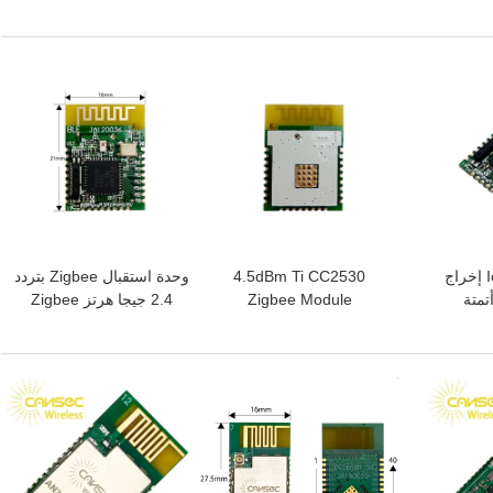
434M / 470M / 868M /
Module IPEX Connector
Sub 
915M
Antenna
افضل سعر
افضل سعر
2.4 جيجا هرتز IoT إخراج
4.5dBm Ti CC2530
وحدة استقبال Zigbee بتردد
ة أتمتة
Zigbee Module
2.4 جيجا هرتز Zigbee
CC2530 Cansec
ZB2530SA-A Zigbee IO
Cans
ZB2530SA-A
Module
افضل سعر
افضل سعر