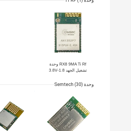
وحدة TI RF
(1)
افضل سعر
RX8 9MA Ti Rf وحدة
تشغيل الجهد 1.8-3.8V
الرصيف AN1352P7-
915PUA/2.4UA
وحدة Semtech
(30)
افضل سعر
افضل سعر