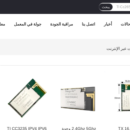
يبحث
الات
أخبار
اتصل بنا
مراقبة الجودة
جولة في المعمل
معل
افضل سعر
افضل سعر
TX 16
2.4Ghz 5Ghz وحدة
TI CC3235 IPV4 IPV6