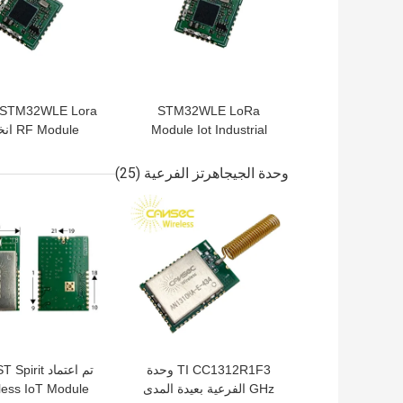
-STM32WLE Lora
STM32WLE LoRa
Module Iot Industrial
Module
Solution 20dBm Wifi
استهلاك الطا
Receiver Module
وحدة الجيجاهرتز الفرعية
(25)
افضل سعر
افضل سعر
TI CC1312R1F3 وحدة
تم اعتماد rit
GHz الفرعية بعيدة المدى
less IoT Module