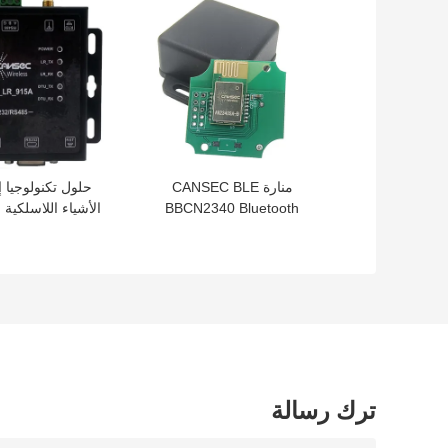
منارة CANSEC BLE
حلول تكنولوجيا إ
BBCN2340 Bluetooth
ا
iBeacon tag / منارة BLE
915MHz
منخفضة الطاقة للموقع
الداخلي
ترك رسالة