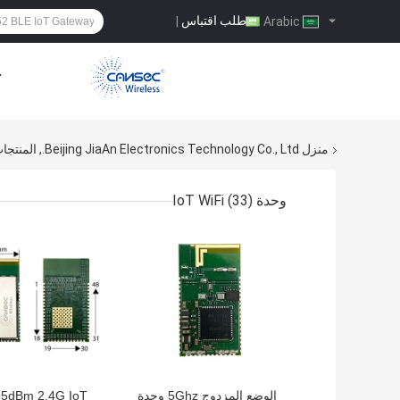
طلب اقتباس
|
Arabic
ح
منزل
Beijing JiaAn Electronics Technology Co., Ltd., المنتجات عبر الإنترنت
وحدة IoT WiFi
(33)
افضل سعر
افضل سعر
الوضع المزدوج 5Ghz وحدة
.5dBm 2.4G IoT