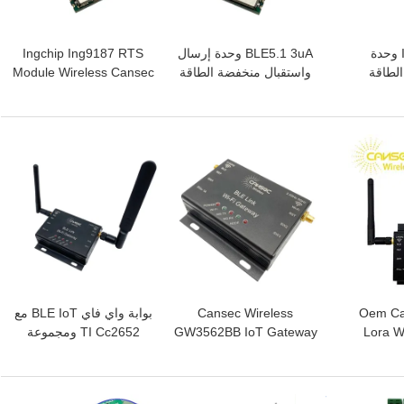
Ing9187 Ble5.1 وحدة
BLE5.1 3uA وحدة إرسال
Ingchip Ing9187 RTS
لطاقة
واستقبال منخفضة الطاقة
Module Wireless Cansec
لطاقة
للغاية من BlueTooth
Ble 5.1 Module
Module
افضل سعر
افضل سعر
Oem Ca
Cansec Wireless
بوابة واي فاي BLE IoT مع
Lora W
GW3562BB IoT Gateway
TI Cc2652 ومجموعة
2.4GHz 
2.4GHz 5G Ble Wifi
شرائح Cc3235
Gateway
افضل سعر
افضل سعر