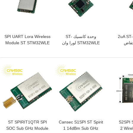
2uA ST
وحدة كانسيك ST-
SPI UART Lora Wireless
RF  انخفاض
STM32WLE لورا وان
Module ST STM32WLE
قة
LRW32NA-C صغيرة
وحدة راديو طويلة المدى
الحجم
افضل سعر
افضل سعر
S2SPI ST Spi
Cansec S1SPI ST Spirit
ST SPIRIT1QTR SPI
SOC Sub GHz Module
1 14dBm Sub GHz
2 Wire