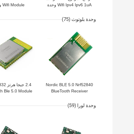
Wifi Ipv4 Ipv6 1uA وحدة
dule
بوابة إنترنت الأشياء
nsceiver
اللاسلكية TA3235SA-C
اللاسلكية TA3235SA-C
وحدة بلوتوث
(75)
افضل سعر
افضل سعر
Nordic BLE 5.0 Nrf52840
2.4 جيج
th Ble 5.0 Module
BlueTooth Receiver
h + Ant Cansec
Module PCBA PCB
Touch لإقران الدعم
E52832SA-A
وحدة لورا
(59)
افضل سعر
افضل سعر