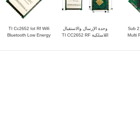
Sub 
وحدة الإرسال والاستقبال
TI Cc2652 Iot Rf Wifi
Multi 
اللاسلكية TI CC2652 RF
Bluetooth Low Energy
3dBm 
2.4 جيجا هرتز
Module AN2652RBSA-A
AN2652RBUA-A