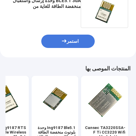
BLE5.1 3uA وحدة إرسال واستقبال
منخفضة الطاقة للغاية من
BlueTooth Module
استمر
المنتجات الموصى بها
Cansec TA3220SSA-
Ing9187 Ble5.1 وحدة
p Ing9187 RTS
F Ti CC3220 Wifi
بلوتوث منخفضة الطاقة
dule Wireless