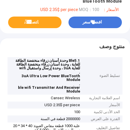
BlueTooth Module
الأسعار：USD 2.35$ per piece
MOQ：100
افضل سعر
ﺎﺘﺼﻟ ﺍﻶﻧ
منتوج وصف
Ble5.1 وحدة أسنان زرقاء منخفضة الطاقة
للغاية ، وحدة أسنان زرقاء منخفضة الطاقة
للغاية 3uA ، وحدة إرسال واستقبال wifi
,
تسليط الضوء
3uA Ultra Low Power BlueTooth
Module
,
ble wifi Transmitter And Receiver
Module
اسم العلامة التجارية
Cansec Wireless
الأسعار
USD 2.35$ per piece
الحد الأدنى لكمية
100
القدرة على العرض
2000000 قطعة في السنة
علبة 1000 قطعة مقاس العبوة: 40 * 34 * 20
تفاصيل التغليف
سم الوزن الإجمالي: 5.000 كجم