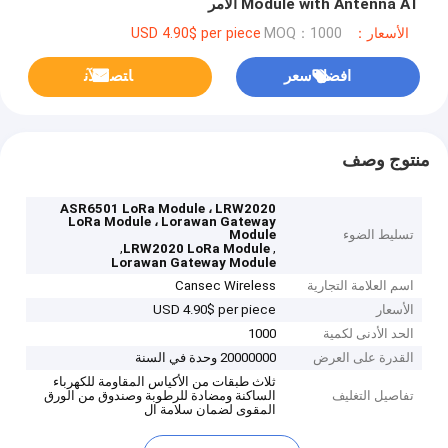
Module with Antenna AT الأمر
الأسعار：USD 4.90$ per piece
MOQ：1000
افضل سعر
ﺎﺘﺼﻟ ﺍﻶﻧ
منتوج وصف
ASR6501 LoRa Module ، LRW2020
LoRa Module ، Lorawan Gateway
تسليط الضوء
Module
,
,
LRW2020 LoRa Module
Lorawan Gateway Module
اسم العلامة التجارية
Cansec Wireless
الأسعار
USD 4.90$ per piece
الحد الأدنى لكمية
1000
القدرة على العرض
20000000 وحدة في السنة
ثلاث طبقات من الأكياس المقاومة للكهرباء
تفاصيل التغليف
الساكنة ومضادة للرطوبة وصندوق من الورق
المقوى لضمان سلامة ال