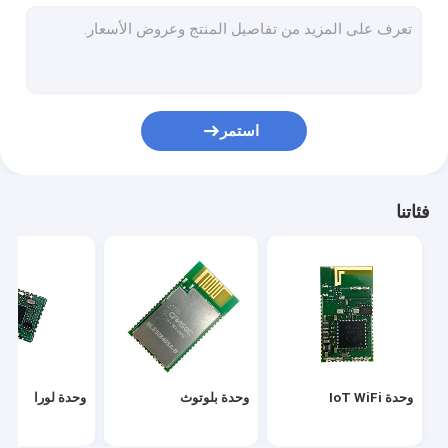
وحدة زيجبي
وحدة بروتوكول متعددة
وحدة الشمال RF
استمر
وحدة TI RF
وحدة Semtech
فئاتنا
بوابة IOT
حلول إنترنت الأشياء اللاسلكية
وحدة IoT WiFi
وحدة بلوتوث
وحدة لورا