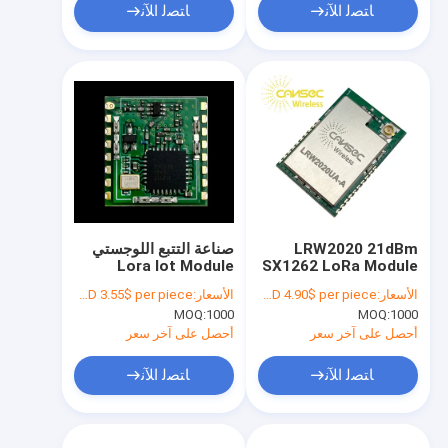
ﺎﺘﺼﻟ ﺍﻶﻧ
ﺎﺘﺼﻟ ﺍﻶﻧ
LRW2020 21dBm
صناعة التتبع اللوجستي
Lora Iot Module
SX1262 LoRa Module
915Mhz تردد
Cansec 20dbm
الأسعار:
USD 4.90$ per piece
الأسعار:
USD 3.55$ per piece
Lr1278na-G Sx1278
MOQ:
1000
MOQ:
1000
أحصل على آخر سعر
أحصل على آخر سعر
ﺎﺘﺼﻟ ﺍﻶﻧ
ﺎﺘﺼﻟ ﺍﻶﻧ