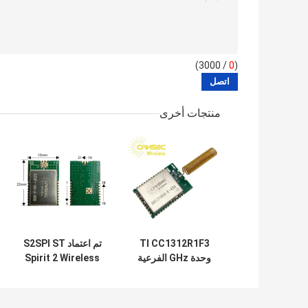
/ 3000)
0
(
منتجات أخرى
TI CC1312R1F3
تم اعتماد S2SPI ST
وحدة GHz الفرعية
Spirit 2 Wireless
بعيدة المدى Cansec
IoT Module Sub
GHz 434M CE
AN1312HA-E