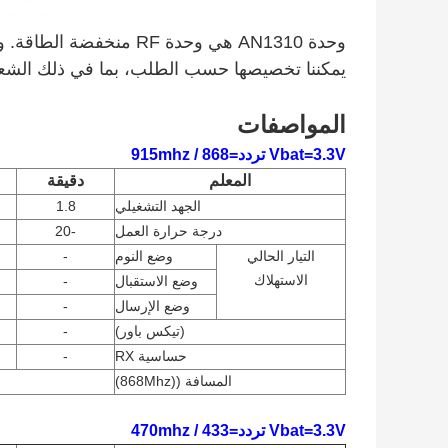
وحدة AN1310 هي وحدة RF منخفضة الطاقة. وقد تم اعتمادها من قبل CE FCC و TELEC.
يمكننا تخصيصها حسب الطلب، بما في ذلك الشعار،
المواصفات
Vbat=3.3V تردد=868 / 915mhz
المعلم
دقيقة
الجهد التشغيلي
1.8
درجة حرارة العمل
-20
التيار الحالي
وضع النوم
-
الاستهلاك
وضع الاستقبال
-
وضع الإرسال
-
(تيكس باور)
-
حساسية RX
-
المسافة ((868Mhz)
Vbat=3.3V تردد=433 / 470mhz