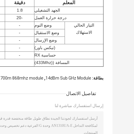
المعلم
دقيقة
الجهد التشغيلي
1.8
درجة حرارة العمل
-20
التيار الحالي
وضع النوم
-
الاستهلاك
وضع الاستقبال
-
وضع الإرسال
-
(تيكس باور)
-
حساسية RX
-
المسافة ((433Mhz)
,
,
بطاقة:
14dBm Sub GHz Module
700m 868mhz module
تفاصيل الاتصال
إرسال استفسارك مباشرة لنا