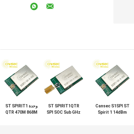
Cansec S1SPI ST
ST SPIRIT1QTR
وحدة ST SPIRIT1
QTR 470M 868M
SPI SOC Sub GHz
Spirit 1 14dBm
Iot Wifi Cansec
Module 434M /
Sub GHz Module
Wireless S2SPI-
470M / 868M /
IPEX Connector
UA-A
915M
Antenna