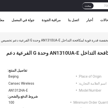
يبحث
الات
أخبار
اتصل بنا
مراقبة الجودة
جولة في المعمل
معل
افحة التداخل AN1310UA-E وحدة G الفرعية دعم تخصيص وحدة المرسل
نطاق طويل طاقة منخفضة قدرة قوية لمكافحة التداخل AN1310UA-E وحدة G الفرعية دعم
تفاصيل المنتج:
Beijing
Place of Origin:
اسم العلامة التجارية:
Cansec Wireless
AN1312HA-E
Model Number:
شروط الدفع والشحن:
100
Minimum Order Quanti