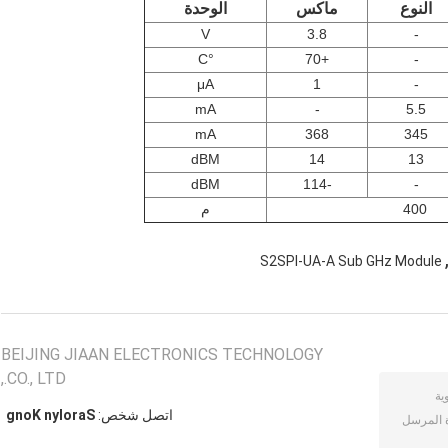
النوع
ماكس
الوحدة
V
3.8
-
°C
+70
-
μA
1
-
mA
-
5.5
mA
368
345
dBM
14
13
dBM
-114
-
400
م
S2SPI-UA-A Sub GHz Module
BEIJING JIAAN ELECTRONICS TECHNOLOGY
CO., LTD.,
اتصل شخص:
Sarolyn Kong