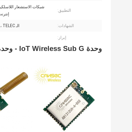
شبكات الاستشعار اللاسلكية
التطبيق:
إنترنت
الشهادات:
الـ FCC، CE، TELEC
إبراز:
وحدة IoT Wireless Sub G - وحدة AN1310