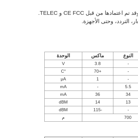
 التردد، وحتى الأجهزة.
النوع
ماكس
الوحدة
V
3.8
-
°C
+70
-
μA
1
-
mA
-
5.5
mA
36
34
dBM
14
13
dBM
-115
-
700
م