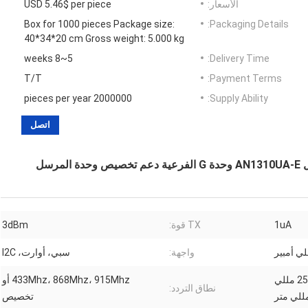
الأسعار:
USD 5.46$ per piece
Box for 1000 pieces Package size:
Packaging Details:
40*34*20 cm Gross weight: 5.000 kg
5~8 weeks
Delivery Time:
T/T
Payment Terms:
2000000 pieces per year
Supply Ability:
اتصل
سل
1uA
TX قوة:
3dBm
واجهة:
سبي، أوارت، I2C
15 مللي متر * 22 مللي متر (+ 25 مللي
433Mhz، 868Mhz، 915Mhz أو
نطاق التردد:
تخصيص