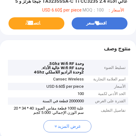
عالي الأداء TA3235SSA-C Ti CC3235 2.4 جيجا هرتز و 5
جيجا هرتز وحدة واي فاي Rf
الأسعار：USD 6.60$ per piece
MOQ：100
افضل سعر
ﺎﺘﺼﻟ ﺍﻶﻧ
منتوج وصف
,
وحدة 5Ghz Wifi RF
تسليط الضوء
,
وحدة Wifi RF عالية الأداء
2وحدة الراديو اللاسلكي 4Ghz
اسم العلامة التجارية
Cansec Wireless
الأسعار
USD 6.60$ per piece
الحد الأدنى لكمية
100
القدرة على العرض
2000000 قطعة في السنة
علبة 1000 قطعة مقاس العبوة: 40 * 34 * 20
تفاصيل التغليف
سم الوزن الإجمالي: 5.000 كجم
عرض المزيد