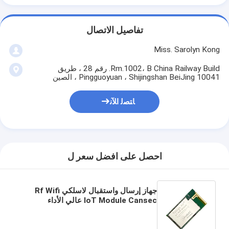
تفاصيل الاتصال
Miss. Sarolyn Kong
Rm.1002، B China Railway Build. رقم 28 ، طريق
Pingguoyuan ، Shijingshan BeiJing 10041 ، الصين
ﺎﺘﺼﻟ ﺍﻶﻧ
احصل على افضل سعر ل
جهاز إرسال واستقبال لاسلكي Rf Wifi
IoT Module Cansec عالي الأداء
TA3235SSA-C Ti CC3235 2.4 جيجا
هرتز و 5 جيجا هرتز وحدة واي فاي Rf